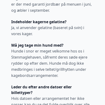
er der med garanti jordbær på menuen i juni,
og æbler i september.
Indeholder kagerne gelatine?
Ja, vi anvender gelatine (baseret på svin) i
vores kager.
Må jeg tage min hund med?
Hunde i snor er meget velkomne hos os i
Stenmaglehaven, såfremt deres søde ejere
rydder op efter dem. Hunde må dog ikke
Bliv en del af
medbringes i selve teltet/grillhytten under
Stenmaglehaven🌿
kagebordsarrangementer.
Få små glimt fra haven direkte i din
indbakke.
Leder du efter andre datoer eller
Vi sender små nyheder om kommende
billettyper?
kageevents, hvad der blomstrer i haven,
Hvis datoen eller arrangementet her ikke
nye datoer og små historier fra livet i
passer, kan du se det fulde overblik over alle