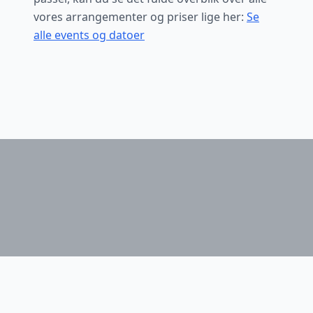
Stenmaglehaven.
vores arrangementer og priser lige her:
Se
alle events og datoer
Fornavn
Email
*
Jeg vil gerne følge med
Vi sender kun få mails med nyt fra haven og nye event
datoer.
Du kan altid afmelde dig igen.