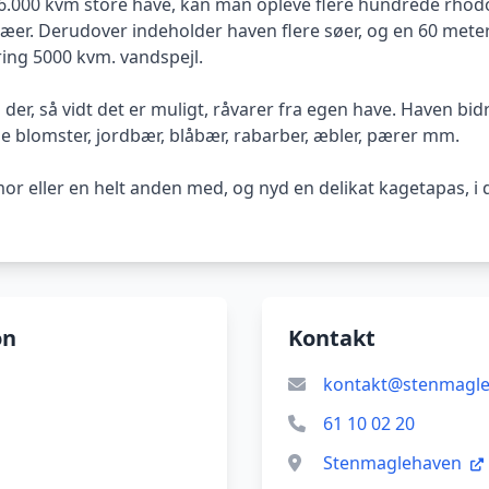
n 26.000 kvm store have, kan man opleve flere hundrede rho
træer. Derudover indeholder haven flere søer, og en 60 meter 
ng 5000 kvm. vandspejl.
der, så vidt det er muligt, råvarer fra egen have. Haven bid
ge blomster, jordbær, blåbær, rabarber, æbler, pærer mm.
or eller en helt anden med, og nyd en delikat kagetapas, i 
on
Kontakt
kontakt@stenmagle
61 10 02 20
Stenmaglehaven