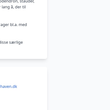
dodendron, stauder,
lang å, der til
rager bl.a. med
disse særlige
haven.dk