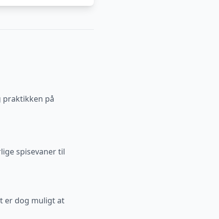
g praktikken på
ige spisevaner til
et er dog muligt at