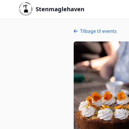
Stenmaglehaven
Tilbage til events