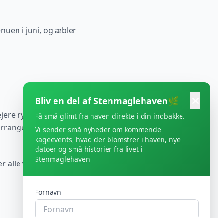
nuen i juni, og æbler
Bliv en del af Stenmaglehaven🌿
jere rydder op efter
Få små glimt fra haven direkte i din indbakke.
arrangementer.
Vi sender små nyheder om kommende
kageevents, hvad der blomstrer i haven, nye
datoer og små historier fra livet i
Stenmaglehaven.
r alle vores
Fornavn